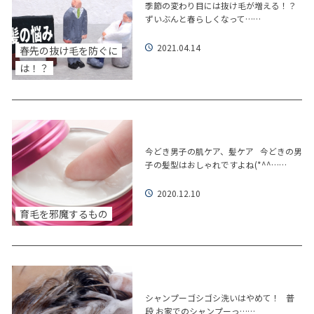
季節の変わり目には抜け毛が増える！？
ずいぶんと春らしくなって……
2021.04.14
春先の抜け毛を防ぐに
は！？
今どき男子の肌ケア、髪ケア 今どきの男
子の髪型はおしゃれですよね(*^^……
2020.12.10
育毛を邪魔するもの
シャンプーゴシゴシ洗いはやめて！ 普
段 お家でのシャンプーっ……