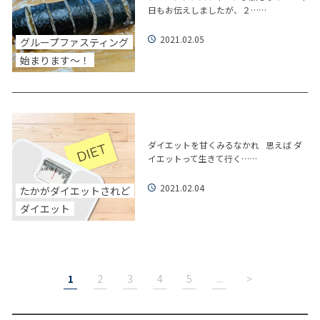
日もお伝えしましたが、２……
2021.02.05
グループファスティング
始まります～！
ダイエットを甘くみるなかれ 思えば ダ
イエットって生きて行く……
2021.02.04
たかがダイエットされど
ダイエット
1
2
3
4
5
...
>