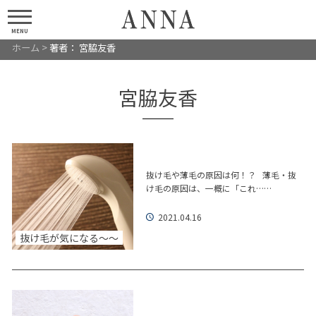
MENU
ホーム
>
著者： 宮脇友香
宮脇友香
抜け毛や薄毛の原因は何！？ 薄毛・抜
け毛の原因は、一概に「これ……
2021.04.16
抜け毛が気になる～～